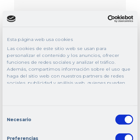
Tipo de guardias:
No es necesario estar físicamente
en la clínica; solo se requiere
Esta página web usa cookies
disponibilidad para atender avisos
Las cookies de este sitio web se usan para
de visitas domiciliarias.
personalizar el contenido y los anuncios, ofrecer
Importante compromiso con las
funciones de redes sociales y analizar el tráfico.
guardias mensuales asignadas.
Además, compartimos información sobre el uso que
haga del sitio web con nuestros partners de redes
Requisitos Obligatorios
sociales, publicidad y análisis web, quienes pueden
combinarla con otra información que les haya
Título de Medicina General
proporcionado o que hayan recopilado a partir del
homologado.
uso que haya hecho de sus servicios.
Colegiación en el Colegio de
Selección
Médicos de Madrid.
Necesario
de
Nivel alto de inglés.
consentimiento
Vehículo propio para
Preferencias