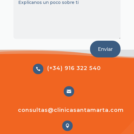
Enviar
(+34) 916 322 540


consultas@clinicasantamarta.com
