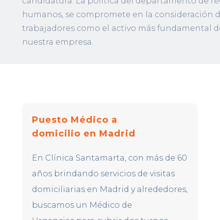
candidatura.
La política del departamento de re
humanos, se compromete en la consideración d
trabajadores como el activo más fundamental
d
nuestra empresa.
Puesto Médico a
domicilio en Madrid
En
Clínica Santamarta
, con más de 60
años brindando servicios de visitas
domiciliarias en Madrid y alrededores,
buscamos un
Médico de