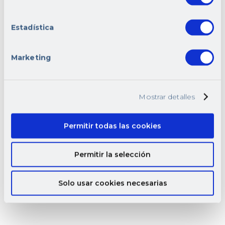
desplazamientos, o forma
autonoma para desplazarse por
Madrid
Estadística
Alta como autónomo o mutua.
Incorporación inmediata e
Marketing
indefinida.
Requisitos Deseables:
Mostrar detalles
Experiencia mínima de 1 año en
servicios médicos a domicilio.
Permitir todas las cookies
Permitir la selección
Puesto fisioterapeuta
Solo usar cookies necesarias
Tarde