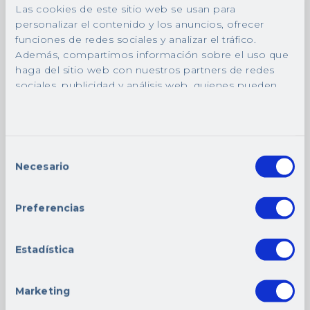
Las cookies de este sitio web se usan para
personalizar el contenido y los anuncios, ofrecer
Descripción
funciones de redes sociales y analizar el tráfico.
Prepago visita diurna domiciliaria en
Además, compartimos información sobre el uso que
haga del sitio web con nuestros partners de redes
Madrid capital
sociales, publicidad y análisis web, quienes pueden
combinarla con otra información que les haya
proporcionado o que hayan recopilado a partir del
uso que haya hecho de sus servicios.
Productos relacionados
Selección
Necesario
de
consentimiento
Preferencias
Estadística
Marketing