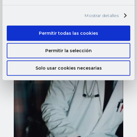
Mostrar detalles
Permitir todas las cookies
Permitir la selección
Médicos de urgencia a
domicilio
Solo usar cookies necesarias