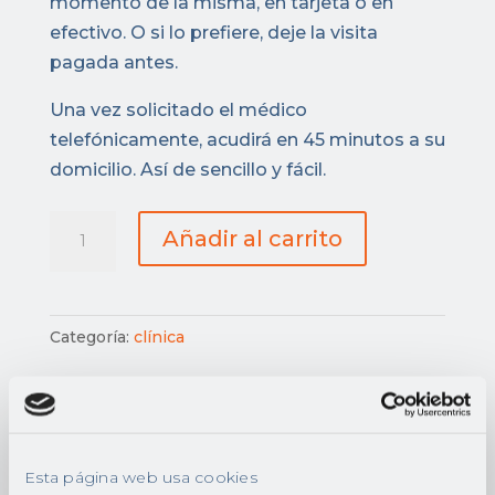
momento de la misma, en tarjeta o en
efectivo. O si lo prefiere, deje la visita
pagada antes.
Una vez solicitado el médico
telefónicamente, acudirá en 45 minutos a su
domicilio. Así de sencillo y fácil.
Prepago
Añadir al carrito
visita
médica
diurna
Categoría:
clínica
horario
08:00-
21:50
cantidad
Descripción
Esta página web usa cookies
Valoraciones (0)