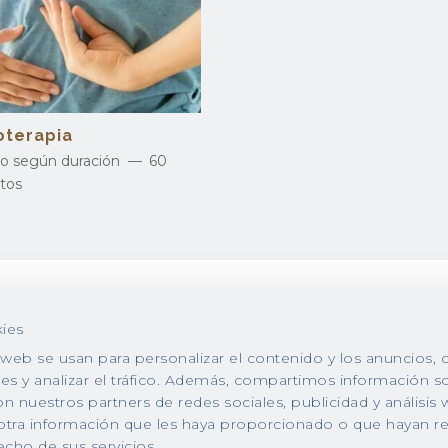
ioterapia
io según duración
60
tos
© Clínica Santamarta S.L. |
Política de
ies
privacidad
|
Cookies
|
Aviso legal
 web se usan para personalizar el contenido y los anuncios, 
les y analizar el tráfico. Además, compartimos información s
n nuestros partners de redes sociales, publicidad y análisis
tra información que les haya proporcionado o que hayan re
echo de sus servicios.